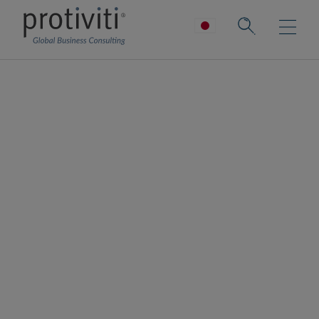
技術的負債が
大きな負担で
あることに変
わりはない
組織がイノベーションに注力し時間とリソー
スを増やす努力をする中で、技術的負債が大
きな懸念と負担となり、生産性の低下、コス