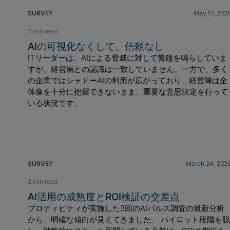
SURVEY
May 17, 202
2 min read
AIの可視化なくして、信頼なし
ITリーダーは、AIによる脅威に対して警鐘を鳴らしていま
すが、経営層との認識は一致していません。一方で、多く
の企業ではシャドーAIの利用が広がっており、経営陣は全
体像を十分に把握できないまま、重要な意思決定を行って
いる状況です。
SURVEY
March 24, 202
2 min read
AI活用の成熟度とROI検証の交差点
プロティビティが実施した3回のAIパルス調査の最新分析
から、明確な傾向が見えてきました。 パイロット段階を脱