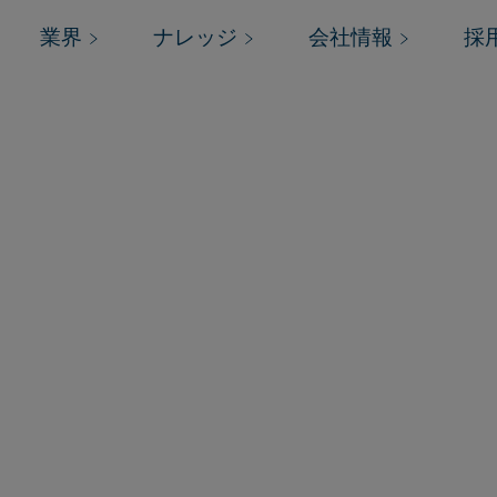
業界
ナレッジ
会社情報
採
レーショ
ノロジーの要求の変化に
務・オペレーションコレ
略的なパートナーになる
す。