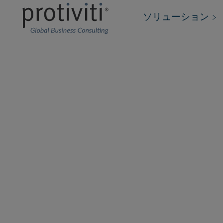
ソリューション
経理財務・オペ
ン
経理財務および経営幹部の役割は、顧客やテク
合わせて進化します。プロティビティの経理財
クションは、リーダーがビジネスの先見的で戦
ために役立つグローバルな視点をまとめていま
関連ナレッジの一覧