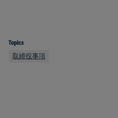
がもたらすリスク、アップスキリングとリス
キリングの重要性、そして取締役会とCHRO
が議論すべきAIガバナンスの論点まで、実践
的な示唆を整理しています。
Topics
日本語版PDF
英語版PDF
取締役事項