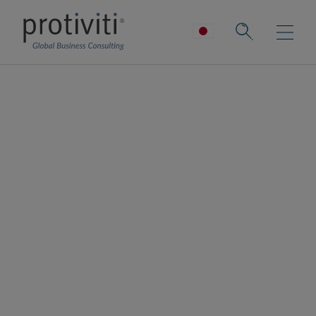
取締役の視点
190：AIの世話を
するための仕
事を作ること
はできない～
元IBM CHROが考