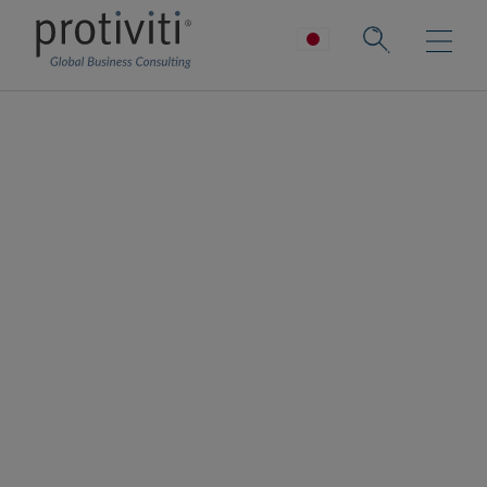
テクノロジー
リスクマネジ
メント
リスクを管理しながらテクノロジーの価値を
最大化