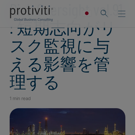
Risk Oversight vol.91
: 短期志向がリ
スク監視に与
える影響を管
理する
1 min read