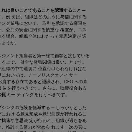
 れは良いことであることを認識すること ─
す。例 えば、組織はどのように与信に関する
ィング業務において、 取引を承認する権限を
か。公共の安全に関する慎重な 考慮が、コス
れる場合、組織全体にわたって意思決定が 適
しょうか。
ネジメント担当者と第一線で顧客と接している
する上で、 健全な緊張関係は良いことです。
が組織の中で適切に 位置付けられなければな
界においては、チーフリスクオフィ サー
比肩する存在であると認識され、CEO への直
報 告を行うべきです。さらに、取締役会ある
公開ミー ティングを行うべきです。
シンクの危険を低減する ─ しっかりとした
プにおけ る意見形成や意思決定が行われるこ
に拙速な意思決 定が行われ、組織が過ちを犯
き、検討する努力が求めら れます。次の表に