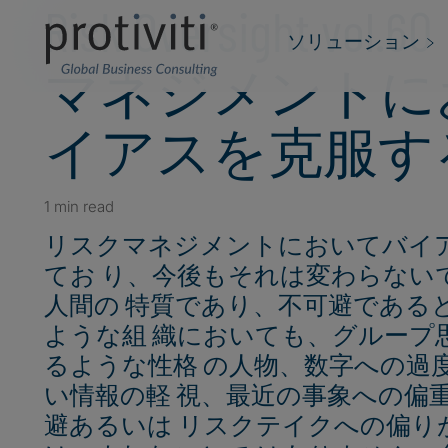
Risk Oversight vo
ソリューション
マネジメントに
イアスを克服す
1 min read
リスクマネジメントにおいてバイ
てお り、今後もそれは変わらない
人間の 特質であり、不可避である
ような組 織においても、グループ
るような性格 の人物、数字への過
い情報の軽 視、最近の事象への偏
避あるいは リスクテイクへの偏り