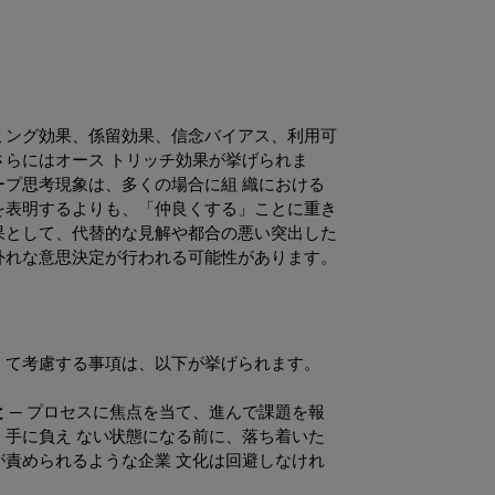
ミング効果、係留効果、信念バイアス、利用可
さらにはオース トリッチ効果が挙げられま
ープ思考現象は、多くの場合に組 織における
を表明するよりも、「仲良くする」ことに重き
果として、代替的な見解や都合の悪い突出した
外れな意思決定が行われる可能性があります。
 て考慮する事項は、以下が挙げられます。
 ─
プロセスに焦点を当て、進んで課題を報
、手に負え ない状態になる前に、落ち着いた
が責められるような企業 文化は回避しなけれ