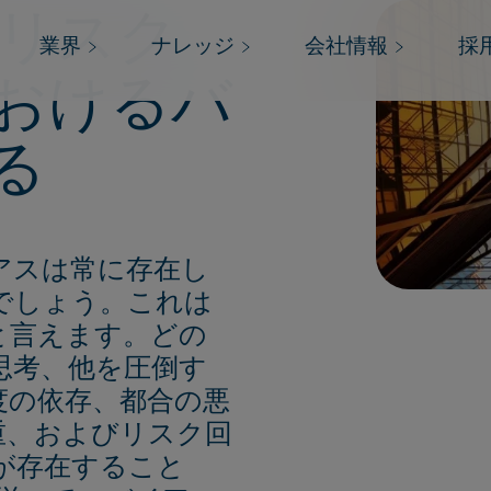
l.60 リスク
業界
ナレッジ
会社情報
採
おけるバ
る
アスは常に存在し
でしょう。これは
と言えます。どの
思考、他を圧倒す
度の依存、都合の悪
重、およびリスク回
が存在すること