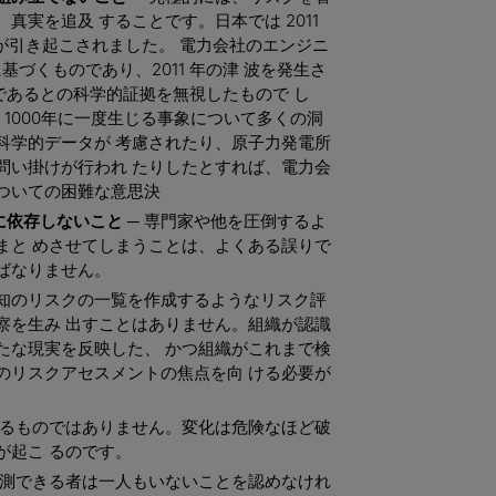
真実を追及 することです。日本では 2011
が引き起こされました。 電力会社のエンジニ
基づくものであり、2011 年の津 波を発生さ
象であるとの科学的証拠を無視したもので し
 1000年に一度生じる事象について多くの洞
科学的データが 考慮されたり、原子力発電所
問い掛けが行われ たりしたとすれば、電力会
ついての困難な意思決
依存しないこと ─
専門家や他を圧倒するよ
まと めさせてしまうことは、よくある誤りで
ばなりません。
知のリスクの一覧を作成するようなリスク評
察を生み 出すことはありません。組織が認識
たな現実を反映した、 かつ組織がこれまで検
のリスクアセスメントの焦点を向 ける必要が
じるものではありません。変化は危険なほど破
が起こ るのです。
予測できる者は一人もいないことを認めなけれ