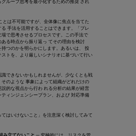
るグループ思考を最小化するための推奨 され
ことは不可能ですが、全体像に焦点を当てた
する 手法を活用することはできます。「プレ
立場で思考させるプロセスです。この手法で
のある時点から振り返っ てその理由を検討
を持つのかを明らかにします。あるいは、 投
テストを、より厳しいシナリオに基づいて行い
認識できないかもしれませんが、少なくとも戦
、そのような 事象によって組織がどれだけの
逆説的な視点から行わ れる分析の結果が経営
ンティンジェンシープラン、および 対応準備
ってはいけないこと」を注意深く検討してみて
組み立てないこと ─
究極的には、リスクを管