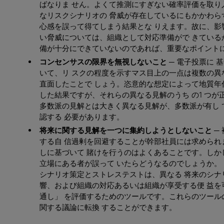
ばなりま せん。よくて推測にすぎない確率評価を取り
なリスクシナリオの 脅威が存在しているにもかかわら
心感を誤って得てしまう結果とな りえます。故に、影
い脅威については、組織として対応準備がで きている
備が十分にできていないのであれば、重要なポイントに
コンセンサスの限界を無視しないこと ─
電子投票に 
いて、リ スクの程度を示すマス目上の一点は複数の異
直面したことで しょう。恣意的な想定によって地質年
した結果ですが、それらの異なる見解のうち の1 つ
多数派の見解とは大きく異なる見解が、多数派が有し 
認する 必要があります。
将来に関する見解を一つに集約しようとしないこと ─
する自 信過剰を回避することが幹部社員には求められ
しに基づいて 賭けを行うのはよくあることです。しか
立場にある者が誤って いたらどうなるのでしょうか。
シナリオ策定とストレステストは、異なる 将来のシナ
響、および組織の対応あるいは組織が享受する便 益を
通し」 を評価するためのツールです。これらのツール
関する議論に転換 することができます。