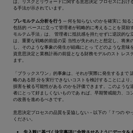
は、リスクとリウォードに関する意思決定 プロセスにおけ
る手法が示されています。
プレモルテム分析を行う ─
何を知らないのかを確実に 知る
包括的 ベースに立って管理者が戦略的に考えることを奨励
モルテム手法」は、 管理者に抵抗感を持たせずに逆説的な
は、重要な戦略的前提の妥 当性が失われたと想定し、将来
し、そのような事象の発生が組織にとっ てどのような意味
資意思決定と業務計画の前提となる財務モデルのスト レス
ます。
「ブラックスワン」的事象は、それが実際に発生するまで 
略のある部 分を実行できないコストを検討することにより
損害を被る可能性がある のかを評価できます。このような
者にとって好ましくないものであ れば、早期警戒能力、コ
の改善を進めるべきです。
意思決定プロセスの品質を妥協しない－以下の「７つの や
ください。
先入観に基づく決定事項に合致させるようにデータを 