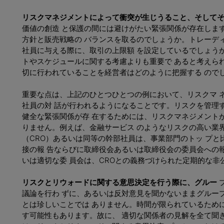
リスクマネジメントによって衝突が生じうること、そしてそ
価値の創造 と保護の間には避けがたい緊張関係が存在しま
方針と販売戦略の バランスを取るのでしょうか。トレーデ
社員に与える際に、取引の上限額 を設定しているでしょう
トやスケジュールに関する考慮よりも重要で あると考えら
切に行われていることを経営者はどのように把握する ので
重要な点は、上記のひとつひとつの例において、リスクマ 
社員の対 話が行われるようになることです。リスクを管理
健全な緊張関係が存 在するためには、リスクマネジメント
りません。例えば、金融サービス のようなリスクの高い業
（CRO）あるいは同等の幹部社員は、事業部門のトッ プと
接の報 告ならびに取締役会あるいは取締役会の委員会への
いは適切な委 員会は、CROとの義務づけられた定期的な非
リスクとリウォードに関する意思決定を行う際に、グルー
プ
議論を行わ ずに、あるいは反対意見を聞かないままグルー
とは珍しいことでは ありません。時間が限られているため
す可能性もあります。故に、 適切な関係者の見解を全て聞