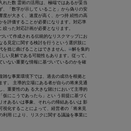
入れた数 霊術の活用は、極端ではあるが妥当
ず、「数字が示して いること」から偽りの安
響度が大きく、速度が高く、かつ持 続性の高
かを評価することが必要になります。対応準
 絞った対応計画が必要となります。
基づいて作成される伝統的なリスクマップにお
なる見定に関する検討を行うという選択肢に
代を捻じ曲げることはできません。
解を集約
[2]
が正しい見解である可能性もあります。従って、
ていない重要な情報に基づいているのかを確
複雑な事業環境下では、過去の成功を根拠と
ます。 主導的立場にある者が自らの将来見通
し、重要性のあ る大きな賭けにおいて主導的
「仮にこうであったら」とい う前提に基づく
リオあるいは事象、それらの帰結あるいは 影
可視化することによって、経営者の「将来見
の利用 により、リスクに関する議論を事業に