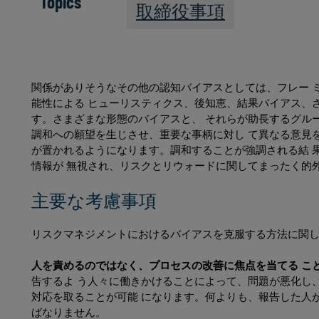
Topics
取締役事項
関係がありそうなその他の認知バイアスとしては、フレー 
能性による ヒューリスティクス、後知恵、結果バイアス、
す。さまざまな形態のバイアスと、 それらが助長するグル
調和への願望を生じさせ、重要な事柄に対し て異なる意見
が置かれるようになります。調和することが強調される結 
情報が 無視され、リスクとリウォードに関してまったく的
主要な考慮事項
リスクマネジメントにおけるバイアスを克服する方法に関し
人を責めるのではなく、プロセスの改善に焦点を当てる こと
告するよ う人々に働きかけることによって、問題が悪化し
対応を取ることが可能 になります。何よりも、報告した人
ばなりません。