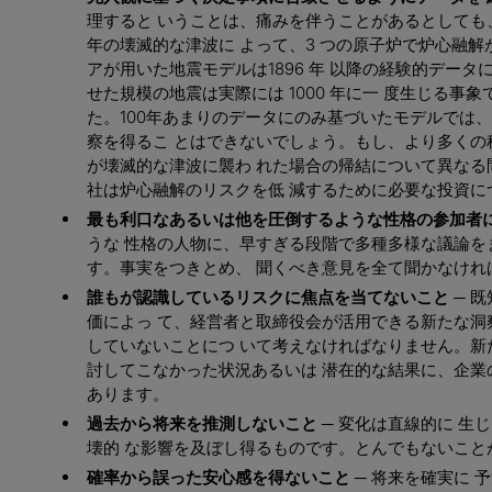
理すると いうことは、痛みを伴うことがあるとしても、
年の壊滅的な津波に よって、3 つの原子炉で炉心融解
アが用いた地震モデルは1896 年 以降の経験的データに
せた規模の地震は実際には 1000 年に一 度生じる事
た。100年あまりのデータにのみ基づいたモデルでは、
察を得るこ とはできないでしょう。もし、より多くの
が壊滅的な津波に襲わ れた場合の帰結について異なる
社は炉心融解のリスクを低 減するために必要な投資に
最も利口なあるいは他を圧倒するような性格の参加者に
うな 性格の人物に、早すぎる段階で多種多様な議論を
す。事実をつきとめ、 聞くべき意見を全て聞かなけれ
誰もが認識しているリスクに焦点を当てないこと ─
既
価によっ て、経営者と取締役会が活用できる新たな洞
していないことにつ いて考えなければなりません。新
討してこなかった状況あるいは 潜在的な結果に、企業
あります。
過去から将来を推測しないこと ─
変化は直線的に 生
壊的 な影響を及ぼし得るものです。とんでもないこと
確率から誤った安心感を得ないこと ─
将来を確実に 