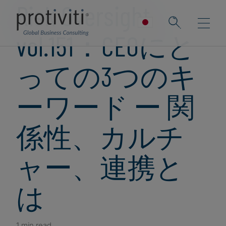
Risk Oversight
vol.151：CEOにと
っての3つのキ
ーワード ー 関
係性、カルチ
ャー、連携と
は
1 min read