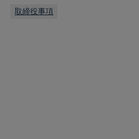
取締役事項
全ての関連
情報は