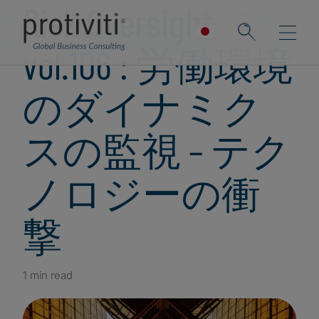
Risk Oversight
vol.106 : 労働環境
のダイナミク
スの監視 – テク
ノロジーの衝
撃
1 min read