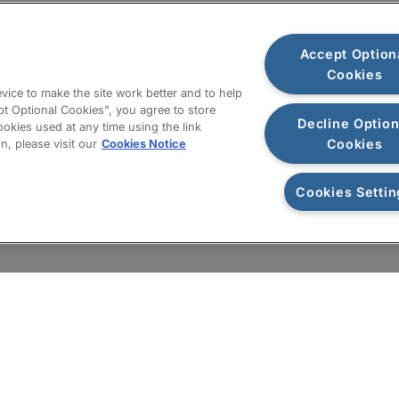
メールマガジン登録
Accept Option
Cookies
サイトマップ
ice to make the site work better and to help
pt Optional Cookies", you agree to store
Decline Option
okies used at any time using the link
ォーム
Cookies
, please visit our
Cookies Notice
Cookies Settin