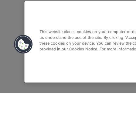
会社情報
採用
This website places cookies on your computer or dev
us understand the use of the site. By clicking "Acce
these cookies on your device. You can review the co
お問合せフ
provided in our Cookies Notice. For more information
拠点