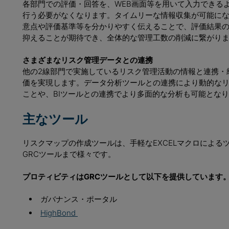
各部門での評価・回答を、WEB画面等を用いて入力できる
行う必要がなくなります。タイムリーな情報収集が可能にな
意点や評価基準等を分かりやすく伝えることで、評価結果
抑えることが期待でき、全体的な管理工数の削減に繋がり
さまざまなリスク管理データとの連携
他の2線部門で実施しているリスク管理活動の情報と連携・
価を実現します。データ分析ツールとの連携により動的な
ことや、BIツールとの連携でより多面的な分析も可能とな
主なツール
リスクマップの作成ツールは、手軽なEXCELマクロによる
GRCツールまで様々です。
プロティビティはGRCツールとして以下を提供しています
ガバナンス・ポータル
HighBond