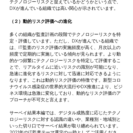
テクノロジーリスクと捉えているかどうかという点で、
DXが進んでいる組織では高い関心が示されています。
（２）動的リスク評価への進化
多くの組織が監査計画の段階でテクノロジーリスクを特
定・評価しています。ただし、DXが進んでいる組織で
は、IT監査のリスク評価の実施頻度が高く、月次以上の
頻度で定期的に実施している傾向が見られます。より動
的かつ頻繁にテクノロジーリスクを特定して評価するこ
とで、リアルタイムに近いリスクの識別が可能になり、
急速に進化するリスクに対して迅速に対応できるように
なります。これは動的リスク評価の特徴です。新型コロ
ナウイルス感染症の世界的大流行やDX推進により、ビジ
ネス環境は急激に変化しており、動的なリスク評価のア
プローチが不可欠と言えます。
サーベイ結果本編では、デジタル成熟度に応じたテクノ
ロジーリスクに対する認識の違いや、業種別・地域別と
いった切り口でサーベイ結果が取り纏められています。
2021年のIT監査テーマ選定の一助としてご活用くださ