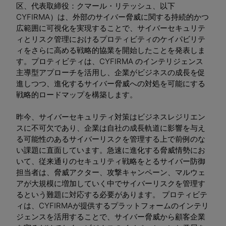
区、代表取締役：クマール・リテッシュ、以下
CYFIRMA）は、外部のサイバー脅威に関する持続的かつ
広範囲に可視化を実現することで、サイバーセキュリテ
ィとリスク管理におけるプロティビティのケイパビリテ
ィをさらに高める戦略的協業を開始したことを発表しま
す。プロティビティは、CYFIRMA のインテリジェンス
主導型アプローチを活用し、企業がビジネスの成長を促
進しつつ、進化するサイバー脅威への対処を可能にする
戦略的ロードマップを構築します。
昨今、サイバーセキュリティ対策はビジネスレジリエン
スに不可欠であり、企業は自社の成長軌道に影響を与え
る可能性のあるサイバーリスクを管理する上で前例のな
い課題に直面しています。急速に進化する脅威情勢にお
いて、従来通りのセキュリティ戦略をとるサイバー防御
担当者は、脅威アクター、攻撃キャンペーン、マルウェ
アが大規模に増加していく中でサイバーリスクを管理す
るという難題に対応する必要があります。 プロティビテ
ィは、CYFIRMAが提供するプラットフォームのインテリ
ジェンスを活用することで、サイバー脅威から顧客企業