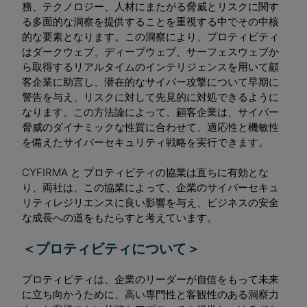
務、テクノロジー、人材にまたがる脅威とリスクに関す
る多面的な洞察を提供することを重視する中でその中核
的な要素となります。この洞察により、プロティビティ
はダークウェブ、ディープウェブ、サーフェスウェブか
ら取得するリアルタイムのインテリジェンスを用いて顧
客企業に助言し、潜在的なサイバー攻撃について早期に
警告を与え、リスクに対して先見的に対処できるように
なります。この方法論によって、顧客企業は、サイバー
脅威のダイナミックな性質に合わせて、適応性と機敏性
を備えたサイバーセキュリティ戦略を実行できます。
CYFIRMA と プロティビティの協業は直ちに有効とな
り、両社は、この協業によって、企業のサイバーセキュ
リティレジリエンスに良い影響を与え、ビジネスの安全
な成長への道をもたらすと考えています。
＜プロティビティについて＞
プロティビティは、企業のリーダーが自信をもって未来
に立ち向かうために、高い専門性と客観性のある洞察力