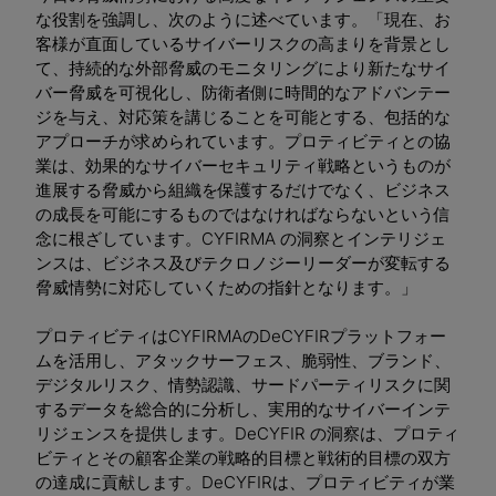
な役割を強調し、次のように述べています。「現在、お
客様が直面しているサイバーリスクの高まりを背景とし
て、持続的な外部脅威のモニタリングにより新たなサイ
バー脅威を可視化し、防衛者側に時間的なアドバンテー
ジを与え、対応策を講じることを可能とする、包括的な
アプローチが求められています。プロティビティとの協
業は、効果的なサイバーセキュリティ戦略というものが
進展する脅威から組織を保護するだけでなく、ビジネス
の成長を可能にするものではなければならないという信
念に根ざしています。CYFIRMA の洞察とインテリジェ
ンスは、ビジネス及びテクロノジーリーダーが変転する
脅威情勢に対応していくための指針となります。」
プロティビティはCYFIRMAのDeCYFIRプラットフォー
ムを活用し、アタックサーフェス、脆弱性、ブランド、
デジタルリスク、情勢認識、サードパーティリスクに関
するデータを総合的に分析し、実用的なサイバーインテ
リジェンスを提供します。DeCYFIR の洞察は、プロティ
ビティとその顧客企業の戦略的目標と戦術的目標の双方
の達成に貢献します。DeCYFIRは、プロティビティが業