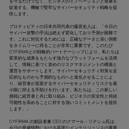
を守るだけでなく、ビジネスのイノベーションと発展を
促進する、機敏で堅牢なサイバーセキュリティ戦略を提
供します。
プロティビティの日本共同代表の藤原史人は、「今日の
サイバー攻撃の手法は絶えず変化しており予測が困難で
す。これに対抗するためには、正確なデータと深い洞察
をタイムリーに得ることが非常に重要です。このたび
CYFIRMAとの戦略的パートナーシップにより、私たちは
変革的な成果をもたらす強力なプラットフォームを活用
して、情報に基づく攻めのリスクマネジメントの構築と
運営をサポートします。サイバーセキュリティ対策を反
応的なものから予測的なものへと進化させることによ
り、経営者が直面するサイバーセキュリティリスクを最
小限に抑える手助けを行います。私たちは、この新しい
挑戦に経営者と共に取り組み、ビジネスの安全性と持続
可能性を高めることに対する強いコミットメントを提供
します。」
CYFIRMA の創設者兼 CEO のクマール・リテシュ氏は、
今日の脅威情勢における高度なインテリジェンスの重要