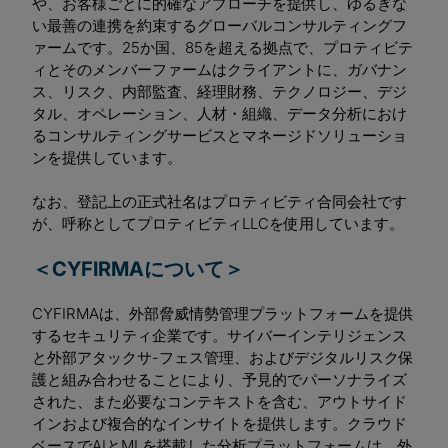
や、お客様ごとに的確なアプローチを提供し、ゆるぎな
い最善の連携を約束するグローバルコンサルティングフ
ァームです。25か国、85を超える拠点で、プロティビテ
ィとそのメンバーファームはクライアントに、ガバナン
ス、リスク、内部監査、経理財務、テクノロジー、デジ
タル、オペレーション、人材・組織、データ分析におけ
るコンサルティングサービスとマネージドソリューショ
ンを提供しています。
なお、登記上の正式社名はプロティビティ合同会社です
が、呼称としてプロティビティLLCを使用しています。
＜CYFIRMAについて＞
CYFIRMAは、外部脅威情勢管理プラットフォームを提供
するセキュリティ企業です。サイバーインテリジェンス
と外部アタックサ-フェス管理、およびデジタルリスク保
護と組み合わせることにより、予見的でパーソナライズ
された、また必要なコンテキストを含む、アウトサイド
インおよび複合的なインサイトを提供します。クラウド
ベースでAIとMLを搭載した分析プラットフォームは、外