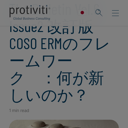
The Bulletin Vol.6
Issue2 改訂版
COSO ERMのフレ
ームワー
ク ：何が新
しいのか？
1 min read