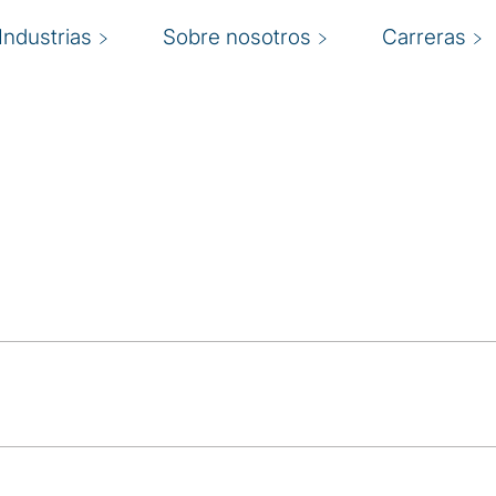
Industrias
Sobre nosotros
Carreras
viti
 web para navegar
sos.