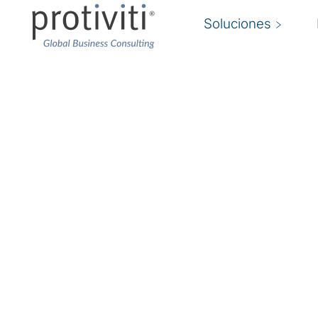
Soluciones
Servicios de segurida
gestionados y operac
seguridad
Soporte alrededor del reloj para optimizar s
sostenible
Las empresas tienen una necesidad urgente de
y costo de las violaciones de datos. Los incide
aumentando cada vez más y los costos se disp