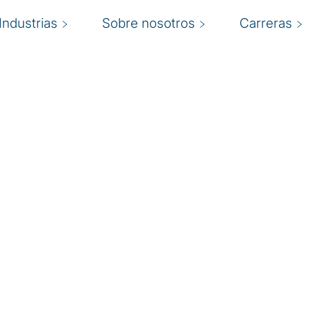
Industrias
Sobre nosotros
Carreras
d
iones de
u negocio de forma
N
 minimizar la frecuencia
ntes cibernéticos están
a
aran. La actual brecha