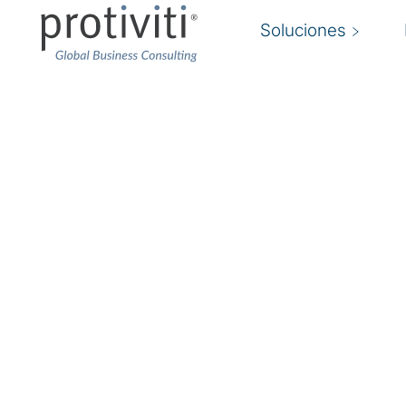
Soluciones
Abastecimiento y co
Los expertos de Protiviti ayudan a las organi
oportunidades, diseñar e implementar las me
abastecimiento y adquisición de su clase.
Ayudamos a transformar las funciones de comp
transaccionales a un activador estratégico, c
la fuente al pago", la transformación empresaria
industrial y digital con nuestro enfoque y meto
objetividad, los análisis avanzados y la pasión 
entrega.