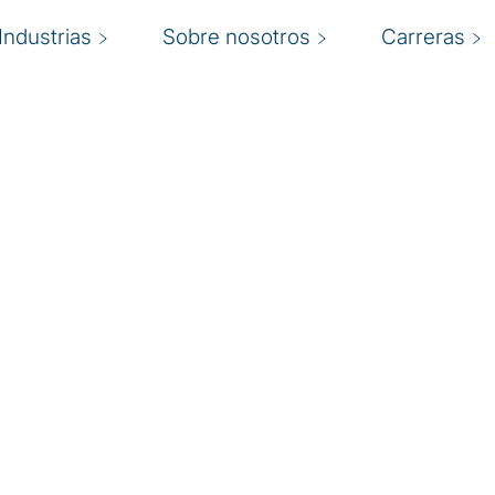
Industrias
Sobre nosotros
Carreras
mpras
zaciones a identificar
jores soluciones de
A
ra de actividades
ombinando el proceso "de
c
l y la experiencia
l
dología probado, la
por la excelencia en la
d