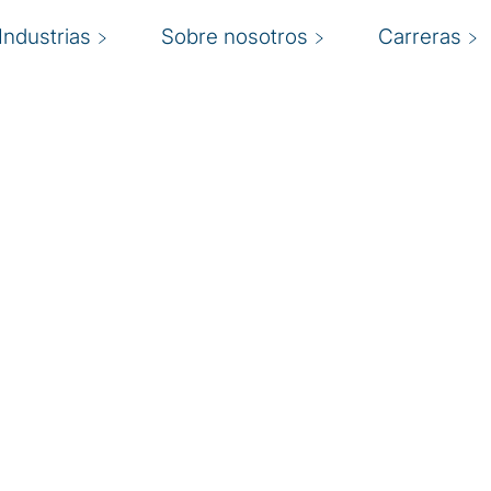
Industrias
Sobre nosotros
Carreras
acidad
ntenerse competitivo
I
e para las
geográficas. Las nuevas
r
damente, lo que hace que
a
do con las expectativas
b
 Protiviti identifican
c
umplimiento, dan
ecesario para mantener