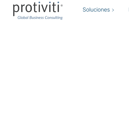
Soluciones
Cumplimiento en priv
Lograr el cumplimiento de la normativa y ma
El riesgo para la privacidad es un reto constant
organizaciones de todos los sectores y zonas 
normativas y leyes siguen evolucionando rápi
las organizaciones tengan que seguir cumplien
de privacidad.
Los expertos en cumplimiento de la privacidad de
los riesgos clave, identifican las brechas de c
recomendaciones y el apoyo de remediación n