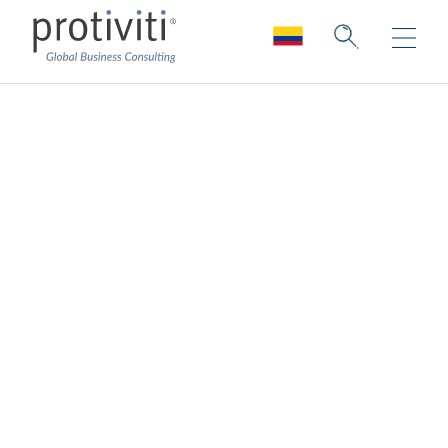
Servicios
administrados de
analítica
Soporte de datos y analítica 24/7
Protiviti apoya los flujos de trabajo analíticos
tradicionales y avanzados, con servicios
administrados para la actividad diaria, la
supervisión del despliegue y la