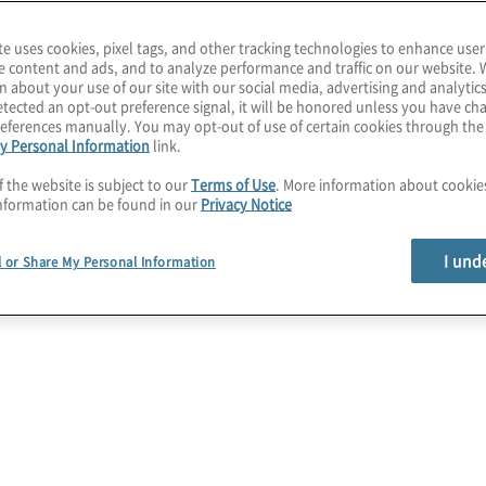
um den ständig
te uses cookies, pixel tags, and other tracking technologies to enhance user
n. Unser
e content and ads, and to analyze performance and traffic on our website. 
n about your use of our site with our social media, advertising and analytics
von der
tected an opt-out preference signal, it will be honored unless you have c
in zur vollständig
eferences manually. You may opt-out of use of certain cookies through th
y Personal Information
link.
f the website is subject to our
Terms of Use
. More information about cooki
nformation can be found in our
nen Revision
?
Privacy Notice
I und
l or Share My Personal Information