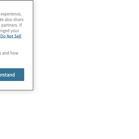
 experience,
We also share
 partners. If
hanged your
e
Do Not Sell
es and how
erstand