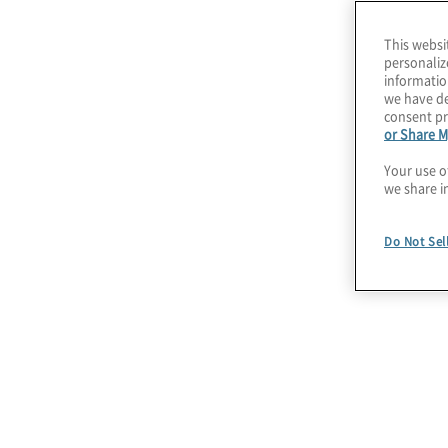
implementieren Methoden und Technologien, 
This websi
wachsenden Anforderungen gerecht zu werde
personaliz
informatio
Dienstleistungsspektrum erstreckt sich dabei 
we have de
Personalverstärkung durch unsere Talents bis h
consent pr
or Share M
ausgelagerten Revisionsfunktion.
Your use o
Sie sehen Optimierungspotenzial in Ihrer
we share i
Inter
Kontaktieren Sie uns
.
Do Not Sel