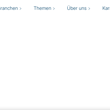
Branchen
Themen
Über uns
Kar
s
nter gestalten
ehr erwartet, als nur
ielmehr muss eine
ipieren, flexibel agieren
e Unternehmensführung
 Einsatz komplexer
r Tools stellt für die
al-Audit-Lösungen