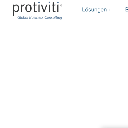
Lösungen
Internal Audit Service
Interne Prozesse prüfen, bewerten und effizie
Von der
Internen Revision
wird schon längst m
etablierte Prüfungsroutinen durchzuführen. V
moderne interne Revisionsfunktion Risiken antiz
und ein kompetenter Ansprechpartner für di
und Fachbereiche sein. Auch der zunehmende
Datenanalysen und die Implementierung moderne
Innenrevision
eine Herausforderung dar.
Unsere Berater*innen für strategische Intern