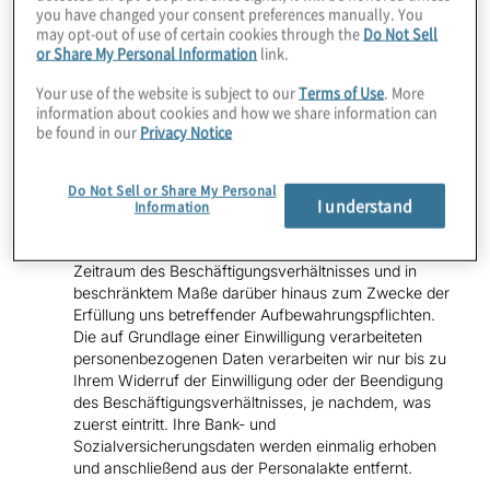
Rechtsgrundlage:
Wir verarbeiten diese Daten zur
you have changed your consent preferences manually. You
Durchführung des Beschäftigungsverhältnisses nach
may opt-out of use of certain cookies through the
Do Not Sell
Art. 6 Abs. 1 lit b. DSGVO und zur Erfüllung unserer
or Share My Personal Information
link.
gesetzlichen Verpflichtungen nach Art. 6 Abs. 1 lit c.
Your use of the website is subject to our
Terms of Use
. More
DSGVO in Verbindung mit sozialgesetzlichen und
information about cookies and how we share information can
steuerrechtlichen Bestimmungen. Ihre Einwilligung
be found in our
Privacy Notice
erheben wir hinsichtlich der Aufnahme von Fotos und
Videos sowie Erstellung eines Notfallkontakts nach Art.
6 Abs. 1 lit a. DSGVO.
Do Not Sell or Share My Personal
I understand
Information
Speicherdauer:
Wir speichern Ihre
personenbezogenen Daten von Ihnen über den
Zeitraum des Beschäftigungsverhältnisses und in
beschränktem Maße darüber hinaus zum Zwecke der
Erfüllung uns betreffender Aufbewahrungspflichten.
Die auf Grundlage einer Einwilligung verarbeiteten
personenbezogenen Daten verarbeiten wir nur bis zu
Ihrem Widerruf der Einwilligung oder der Beendigung
des Beschäftigungsverhältnisses, je nachdem, was
zuerst eintritt. Ihre Bank- und
Sozialversicherungsdaten werden einmalig erhoben
und anschließend aus der Personalakte entfernt.