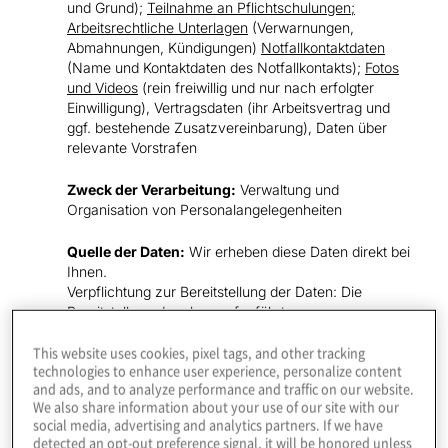
und Grund);
Teilnahme an Pflichtschulungen;
Arbeitsrechtliche Unterlagen
(Verwarnungen,
Abmahnungen, Kündigungen)
Notfallkontaktdaten
(Name und Kontaktdaten des Notfallkontakts);
Fotos
und Videos
(rein freiwillig und nur nach erfolgter
Einwilligung), Vertragsdaten (ihr Arbeitsvertrag und
ggf. bestehende Zusatzvereinbarung), Daten über
relevante Vorstrafen
Zweck der Verarbeitung:
Verwaltung und
Organisation von Personalangelegenheiten
Quelle der Daten:
Wir erheben diese Daten direkt bei
Ihnen.
Verpflichtung zur Bereitstellung der Daten: Die
Bereitstellung der oben aufgeführten
personenbezogenen Daten, sofern nicht als freiwillig
gekennzeichnet sind für die Durchführung des
This website uses cookies, pixel tags, and other tracking
technologies to enhance user experience, personalize content
Beschäftigungsverhältnisses und zur Einhaltung
and ads, and to analyze performance and traffic on our website.
gesetzlicher Vorgaben für den Arbeitgeber zwingend
We also share information about your use of our site with our
erforderlich.
social media, advertising and analytics partners. If we have
detected an opt-out preference signal, it will be honored unless