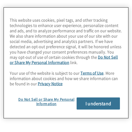
This website uses cookies, pixel tags, and other tracking
Privacy Compliance
technologies to enhance user experience, personalize content
and ads, and to analyze performance and traffic on our website.
Protiviti berät Sie zu aktuellen sowie zukünftigen
We also share information about your use of our site with our
Datenschutzgesetzen (z. B. DSGVO/GDPR),
social media, advertising and analytics partners. If we have
ePrivacy-Gesetzgebungen und weiteren lokalen
detected an opt-out preference signal, it will be honored unless
you have changed your consent preferences manually. You
Anforderungen. Mit maßgeschneiderten
may opt-out of use of certain cookies through the
Do Not Sell
Compliance-Programmen unterstützen wir Sie in
or Share My Personal Information
link.
jeder Phase, von der Strategieentwicklung bis zur
Einhaltung von Consent-Management-Richtlinien.
Your use of the website is subject to our
Terms of Use
. More
information about cookies and how we share information can
be found in our
Privacy Notice
Do Not Sell or Share My Personal
I understand
Information