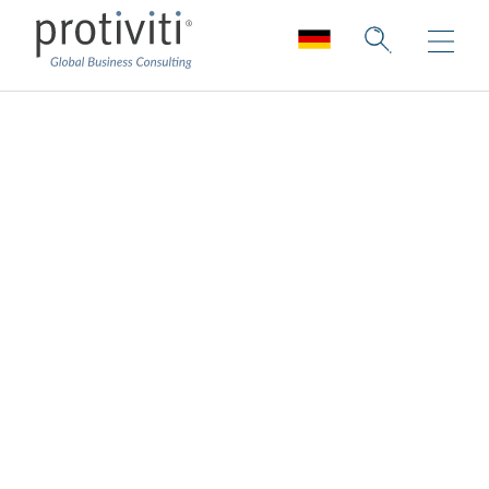
Data Privacy
Consulting
Datenschutzberatung: Proaktive
Maßnahmen zur Einhaltung von
komplexen Anforderungen