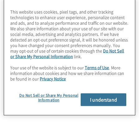
Brücke in die
This website uses cookies, pixel tags, and other tracking
technologies to enhance user experience, personalize content
Krypto-Zukunft oder
and ads, and to analyze performance and traffic on our website.
We also share information about your use of our site with our
social media, advertising and analytics partners. If we have
detected an opt-out preference signal, it will be honored unless
eine regulatorische
you have changed your consent preferences manually. You
may opt-out of use of certain cookies through the
Do Not Sell
or Share My Personal Information
link.
Mauer?
Your use of the website is subject to our
Terms of Use
. More
information about cookies and how we share information can
be found in our
Privacy Notice
Do Not Sell or Share My Personal
Die Markets in Crypto-Assets Regulation (MiCAR) stellt
I understand
Information
einen grundlegenden Wandel in der Regulierung von
Krypto-Asset-Märkten in der Europäischen Union dar.
Anstatt schrittweise Compliance-Anforderungen
einzuführen, zwingt MiCAR Krypto-native
Geschäftsmodelle effektiv dazu, sich an bankähnlichen
Standards für Governance, Risikomanagement,