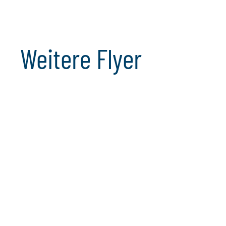
Modellrisikomanagement ist auch für kleinere und
mittlere Finanzinstitute von zentraler Bedeutung – etwa
bei ICAAP, internen Ratings oder der Bepreisung. Eine
objektive Bewertung der Modellrisiken sorgt für
Weitere Flyer
Sicherheit. Wir unterstützen Sie dabei, Schwachstellen
aufzudecken und Risiken wirksam zu begrenzen.