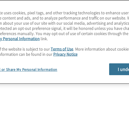
Bestandteil der gesamten
U
te uses cookies, pixel tags, and other tracking technologies to enhance user
mmenarbeit mit anderen
e content and ads, and to analyze performance and traffic on our website. 
E
ormance,
n about your use of our site with our social media, advertising and analytics
tected an opt-out preference signal, it will be honored unless you have c
i
eferences manually. You may opt-out of use of certain cookies through th
y Personal Information
link.
eiten wir Sie bei der
s
f the website is subject to our
Terms of Use
. More information about cooki
am entwickeln wir
nformation can be found in our
Privacy Notice
c
n, Prozesse und
Das Ziel: Effizienz
I und
l or Share My Personal Information
HR nachhaltig aufstellen.
End-to-End-Lösungen und
.