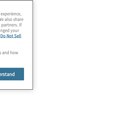
nternehmens
 experience,
We also share
fficient HR is an
 partners. If
hanged your
ntegral part of a
e
Do Not Sell
uccessful
es and how
ompany.
erstand