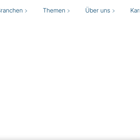
Branchen
Themen
Über uns
Kar
nsulting
ffizienz und stärken
E
orderungen –
ion, die neue
a
 Umgang mit dem
i
 und hybriden
hsende Erwartungen der
B
on modernisiert
ukunftssicher aus.
e