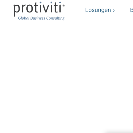
Lösungen
HR Transformation Co
Unsere HR Transformation Services fördern E
Talente
Unternehmen stehen vor zahlreichen Herausf
insbesondere durch die Workforce Transformat
Anforderungen mit sich bringt, wie etwa den
Fachkräftemangel, die Integration von remote
Arbeitsmodellen sowie das Eingehen auf wac
Mitarbeitenden. Eine gezielte HR-Transformati
Strukturen und richtet die Personalstrategie z