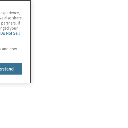
 experience,
We also share
 partners. If
hanged your
e
Do Not Sell
es and how
erstand
 Services