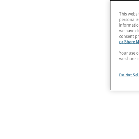
ein.
This websi
personaliz
Protiviti übernimmt hierbei eine Schlüsselrolle.
informatio
we have de
beraten wir Unternehmen aus verschiedensten
consent pr
erfolgreichen und kosteneffizienten Weiterent
or Share M
Compliance.
Your use o
we share i
Nehmen Sie Kontakt zu uns auf und profitieren
Expertise, um Ihre Compliance-Struktur nachha
Do Not Sel
Kontaktieren Sie uns
Unsere Regulatory