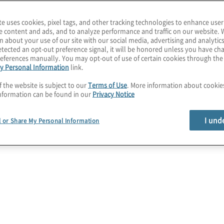
te uses cookies, pixel tags, and other tracking technologies to enhance user
e content and ads, and to analyze performance and traffic on our website. 
 Als verlässlicher Partner
n about your use of our site with our social media, advertising and analytics
tected an opt-out preference signal, it will be honored unless you have c
 Branchen bei der
eferences manually. You may opt-out of use of certain cookies through th
wicklung ihrer Regulatory
y Personal Information
link.
f the website is subject to our
Terms of Use
. More information about cooki
nformation can be found in our
Privacy Notice
 Sie von unserer
ltig zu verbessern!
I und
l or Share My Personal Information
 Compliance Remediation