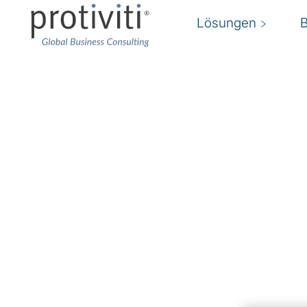
Lösungen
Regulatory Remediati
Mit Compliance Remediation Ihr Unternehme
globaler Gesetzeslagen anpassen
Regulatory Remediation
hat in den letzten 
Bedeutung gewonnen aufgrund des dynamisc
globalen Gesetzeslage. Ihre
Compliance-Stru
Entwicklungen Schritt halten.
Regulatory Remediation umfasst den gesamte
eines Unternehmens und bezieht verschiede
Optimierung und Instandhaltung bestehender