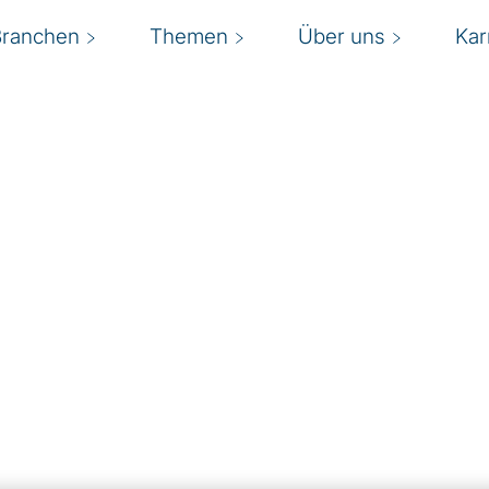
Branchen
Themen
Über uns
Kar
on
n an die Dynamik
A
Jahren zunehmend an
hen Wandels der
r
ktur
muss mit diesen
A
f
n Remediation-Prozess
nste Maßnahmen zur
e
 Compliance-Systeme