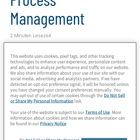
Management
2 Minuten Lesezeit
Download
This website uses cookies, pixel tags, and other tracking
technologies to enhance user experience, personalize content
and ads, and to analyze performance and traffic on our website.
We also share information about your use of our site with our
social media, advertising and analytics partners. If we have
detected an opt-out preference signal, it will be honored unless
In der aktuellen Situation stehen viele
you have changed your consent preferences manually. You
may opt-out of use of certain cookies through the
Do Not Sell
Organisationen vor existenziellen
or Share My Personal Information
link.
Herausforderungen. Um der Unsicherheit
Your use of the website is subject to our
Terms of Use
. More
zu begegnen, müssen Unternehmen oft
information about cookies and how we share information can
be found in our
Privacy Notice
neue Wege finden, um Geschäftsabläufe bei
gleichzeitigen Umsatzeinbrüchen aufrecht