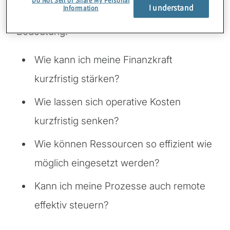
Do Not Sell or Share My Personal
zu erhalten. Für viele ist die Beantwortung
I understand
Information
folgender Fragen somit von immenser
Bedeutung:
Wie kann ich meine Finanzkraft
kurzfristig stärken?
Wie lassen sich operative Kosten
kurzfristig senken?
Wie können Ressourcen so effizient wie
möglich eingesetzt werden?
Kann ich meine Prozesse auch remote
effektiv steuern?