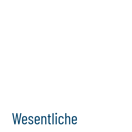
Agile
Finanzverantwortliche
definieren
Widerstandsfähigkeit
durch den gezielten
Einsatz moderner
Technologien neu.
Wesentliche