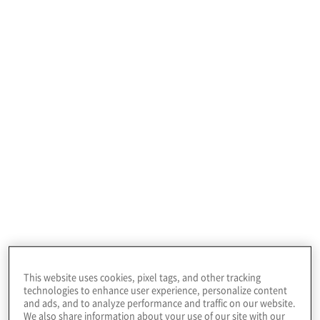
Finanzverantwortliche weltweit begegnen
den Herausforderungen wirtschaftlicher und
geopolitischer Unsicherheiten mit
modernsten Technologien – insbesondere
Künstlicher Intelligenz – und einer gezielten
Stärkung ihrer Strategien für Finanzplanung
und -analyse. Die aktuelle Global Finance
Trends Umfrage zeigt, dass CFOs den
Schutz sensibler Daten,
bereichsübergreifende Zusammenarbeit
und flexible Entscheidungsprozesse in den
Mittelpunkt stellen, um ihre Unternehmen
widerstandsfähig und reaktionsfähig in
This website uses cookies, pixel tags, and other tracking
einem dynamischen Umfeld zu halten.
technologies to enhance user experience, personalize content
and ads, and to analyze performance and traffic on our website.
We also share information about your use of our site with our
Die Umfrage verdeutlicht, wie Finanzteams