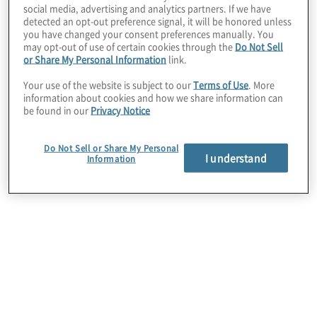
social media, advertising and analytics partners. If we have
durch Automatisierung Abläufe effizienter
detected an opt-out preference signal, it will be honored unless
you have changed your consent preferences manually. You
gestalten, Prognosen mithilfe von
may opt-out of use of certain cookies through the
Do Not Sell
Echtzeitdaten präzisieren und ihre
or Share My Personal Information
link.
Unternehmen souverän durch unsichere
Your use of the website is subject to our
Terms of Use
. More
Zeiten führen. Mit einem erweiterten
information about cookies and how we share information can
be found in our
Privacy Notice
Verantwortungsbereich und einer
zunehmenden Nutzung innovativer Tools
Do Not Sell or Share My Personal
setzen heutige CFOs neue Maßstäbe für
I understand
Information
Transparenz, strategische Weitsicht und
organisatorische Agilität.
Bericht herunterladen
Webinar-Reihe ansehen