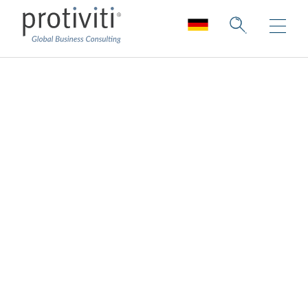
SAP Identity Access
Management
Skalierbare IAM Services für nahtlose
SAP-Integration und effiziente
Identitätsverwaltung