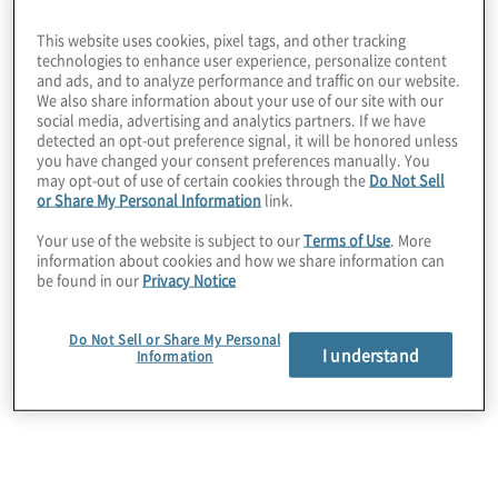
Entra bieten wir maßgeschneiderte Services
This website uses cookies, pixel tags, and other tracking
zur Optimierung Ihrer Zugangskontrollen
technologies to enhance user experience, personalize content
and ads, and to analyze performance and traffic on our website.
und Sicherheitsmaßnahmen.
We also share information about your use of our site with our
social media, advertising and analytics partners. If we have
detected an opt-out preference signal, it will be honored unless
Unsere
SAP IAM Services
umfassen:
you have changed your consent preferences manually. You
may opt-out of use of certain cookies through the
Do Not Sell
or Share My Personal Information
link.
Strategische Planung:
Entwicklung
Your use of the website is subject to our
Terms of Use
. More
einer SAP IAM-Roadmap abgestimmt
information about cookies and how we share information can
be found in our
Privacy Notice
auf Ihre Unternehmensziele.
Toolselektion:
Unabhängige Beratung
Do Not Sell or Share My Personal
I understand
Information
zur Auswahl der besten IAM-Lösung für
Ihre Bedürfnisse.
SAP-Integration:
Nahtlose Integration