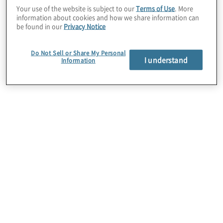
Der EU AI Act führt strenge Vorschriften zur
Your use of the website is subject to our
Terms of Use
. More
information about cookies and how we share information can
ethischen & verantwortungsvollen Nutzung
be found in our
Privacy Notice
Künstlicher Intelligenz in der EU ein. Wir
unterstützen Sie dabei, rechtliche Anforderungen
zu navigieren, Konformitätsbewertungen für
Do Not Sell or Share My Personal
I understand
Information
hochriskante AI-Anwendungen durchzuführen
und Transparenz & Rechenschaftspflicht in AI-
Entscheidungsprozessen sicherzustellen.