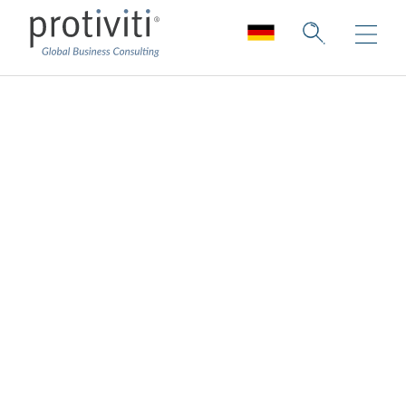
IT-Compliance
Consulting Services
Risiken minimieren, Vertrauen maximieren!
Unsere
IT-Compliance Consulting
Services
unterstützen Sie bei der effektiven und
kontinuierlichen Einhaltung von gesetzlichen
und regulatorischen Anforderungen im IT-
Umfeld. Durch die Implementierung
nachhaltiger Prozesse wirken wir darauf hin,