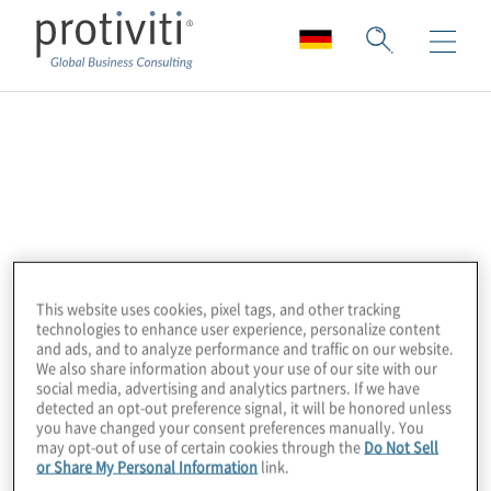
FAIR Institute
Das FAIR Institute ist eine Non-Profit-
Organisation, die sich der Förderung der
Disziplin der Messung und des
Managements von Informationsrisiken
This website uses cookies, pixel tags, and other tracking
widmet. Seine Faktoranalyse des
technologies to enhance user experience, personalize content
and ads, and to analyze performance and traffic on our website.
Informationsrisikos (FAIR) hat sich als
We also share information about your use of our site with our
social media, advertising and analytics partners. If we have
internationales Standardmodell für das
detected an opt-out preference signal, it will be honored unless
Verständnis, die Analyse und die
you have changed your consent preferences manually. You
may opt-out of use of certain cookies through the
Do Not Sell
Quantifizierung von Informationsrisiken in
or Share My Personal Information
link.
finanzieller Hinsicht etabliert. Das Institut