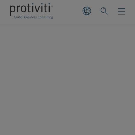
ANRA
ANRA è l'associazione che dal 1972
raggruppa i risk manager e i responsabili
delle assicurazioni aziendali. L'associazione
opera attraverso la sede di Milano e vari
corrispondenti regionali. ANRA è il punto di
riferimento in Italia per diffondere la cultura
d'impresa attraverso la gestione del rischio
e delle assicurazioni in azienda. ANRA è
costituita da Risk Officer, Risk Manager ed
Insurance Manager che operano