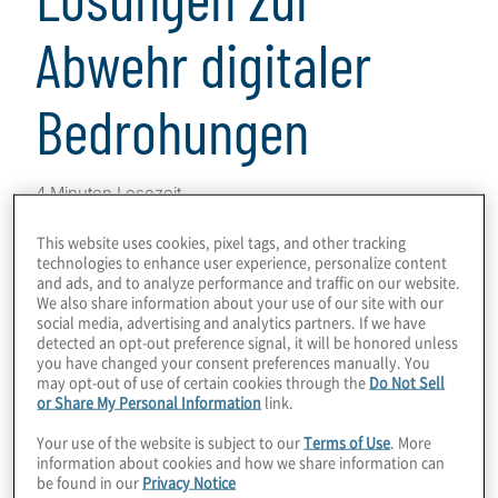
Abwehr digitaler
Bedrohungen
4 Minuten Lesezeit
This website uses cookies, pixel tags, and other tracking
technologies to enhance user experience, personalize content
and ads, and to analyze performance and traffic on our website.
We also share information about your use of our site with our
Was tun Sie, um Ihr Unternehmen vor
social media, advertising and analytics partners. If we have
digitalen Bedrohungen zu schützen?
detected an opt-out preference signal, it will be honored unless
you have changed your consent preferences manually. You
may opt-out of use of certain cookies through the
Do Not Sell
In unserer gemeinsamen
Online
or Share My Personal Information
link.
Roadshow
mit der
TÜV SÜD Sec-
Your use of the website is subject to our
Terms of Use
. More
IT
gewähren wir Ihnen exklusive Einblicke in
information about cookies and how we share information can
be found in our
Privacy Notice
gängige Methoden und Top-Themenfelder