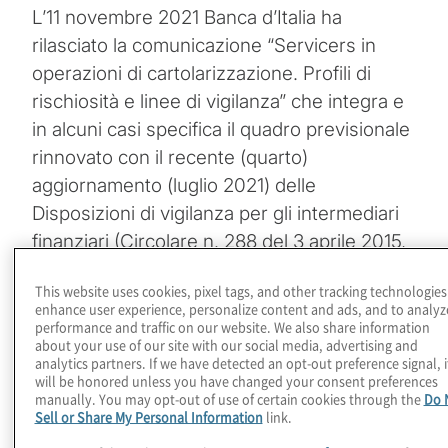
L’11 novembre 2021 Banca d’Italia ha
rilasciato la comunicazione “Servicers in
operazioni di cartolarizzazione. Profili di
rischiosità e linee di vigilanza” che integra e
in alcuni casi specifica il quadro previsionale
rinnovato con il recente (quarto)
aggiornamento (luglio 2021) delle
Disposizioni di vigilanza per gli intermediari
finanziari (Circolare n. 288 del 3 aprile 2015,
Titolo III, Cap. 1, Sez. VII, par. 5).
This website uses cookies, pixel tags, and other tracking technologies
enhance user experience, personalize content and ads, and to analyz
Topics
performance and traffic on our website. We also share information
about your use of our site with our social media, advertising and
analytics partners. If we have detected an opt-out preference signal, i
Cybersecurity and Privacy
will be honored unless you have changed your consent preferences
manually. You may opt-out of use of certain cookies through the
Do 
Sell or Share My Personal Information
link.