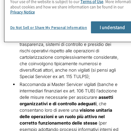
Your use of the website is subject to our
Terms of Use
. More informat
about cookies and how we share information can be found in our
Privacy Notice
Entrando nel merito, nella propria comunicazione,
Banca d’Italia fra l’altro:
I understand
Do Not Sell or Share My Personal Information
Sottolinea le debolezze osservate in termini di
trasparenza, sistemi di controllo e presidio dei
rischi operativi rispetto alle operazioni di
cartolarizzazione complessivamente considerate,
che coinvolgono tipicamente numerosi e
diversificati attori, anche non vigilati (si pensi agli
Special Servicer ex art. 115 TULPS);
Raccomanda ai Master Servicer vigilati (banche e
intermediari finanziari ex art. 106 TUB) l’adozione
delle misure necessarie per assicurare
assetti
organizzativi e di controllo adeguati
, che
consentano loro di avere una
visione unitaria
delle operazioni e un ruolo più attivo nel
corretto funzionamento delle stesse
(per
esempio adottando processi informativi interni ed