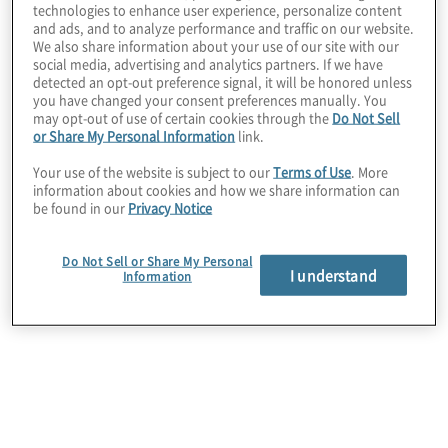
technologies to enhance user experience, personalize content
and ads, and to analyze performance and traffic on our website.
We also share information about your use of our site with our
social media, advertising and analytics partners. If we have
detected an opt-out preference signal, it will be honored unless
The work we do
you have changed your consent preferences manually. You
may opt-out of use of certain cookies through the
Do Not Sell
or Share My Personal Information
link.
Your use of the website is subject to our
Terms of Use
. More
information about cookies and how we share information can
be found in our
Privacy Notice
Do Not Sell or Share My Personal
I understand
Information
Identifichiamo, misuriamo e gestiamo i rischi
che i nostri clienti affrontano nei loro settori di