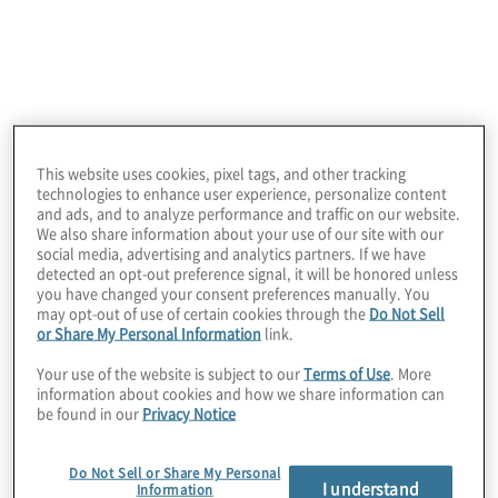
This website uses cookies, pixel tags, and other tracking
technologies to enhance user experience, personalize content
and ads, and to analyze performance and traffic on our website.
We also share information about your use of our site with our
social media, advertising and analytics partners. If we have
detected an opt-out preference signal, it will be honored unless
you have changed your consent preferences manually. You
may opt-out of use of certain cookies through the
Do Not Sell
L'integrità è uno dei nostri valori
or Share My Personal Information
link.
fondamentali. Ci impegniamo a fare la cosa
Your use of the website is subject to our
Terms of Use
. More
giusta in ogni situazione. Questo si riflette
information about cookies and how we share information can
be found in our
Privacy Notice
sul modo in cui ci comportiamo con i nostri
clienti, ci relazioniamo gli uni con gli altri,
Do Not Sell or Share My Personal
gestiamo eticamente la nostra azienda e
I understand
Information