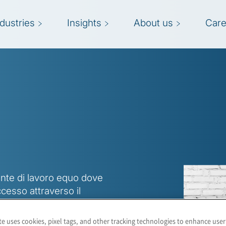
ndustries
Insights
About us
Care
iente di lavoro equo dove
cesso attraverso il
oco. Offriamo alle nostre
ienze per assicurare
te uses cookies, pixel tags, and other tracking technologies to enhance user