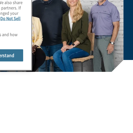
We also share
 partners. If
hanged your
e
Do Not Sell
es and how
erstand