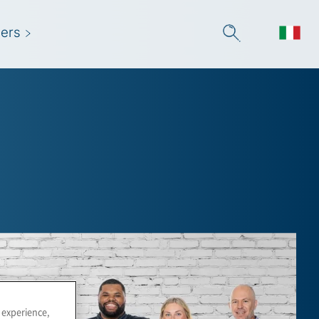
ers
 experience,