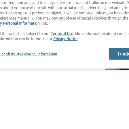
ltata, senta un senso di
e content and ads, and to analyze performance and traffic on our website. 
n about your use of our site with our social media, advertising and analytics
ifferenza.
tected an opt-out preference signal, it will be honored unless you have c
eferences manually. You may opt-out of use of certain cookies through th
y Personal Information
link.
f the website is subject to our
Terms of Use
. More information about cooki
nformation can be found in our
Privacy Notice
I und
l or Share My Personal Information