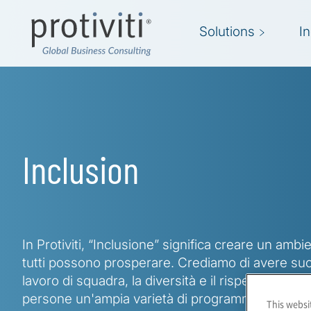
Skip to main content
Solutions
I
Inclusion
In Protiviti, “Inclusione” significa creare un amb
tutti possono prosperare. Crediamo di avere suc
lavoro di squadra, la diversità e il rispetto recipr
persone un'ampia varietà di programmi ed esper
This websi