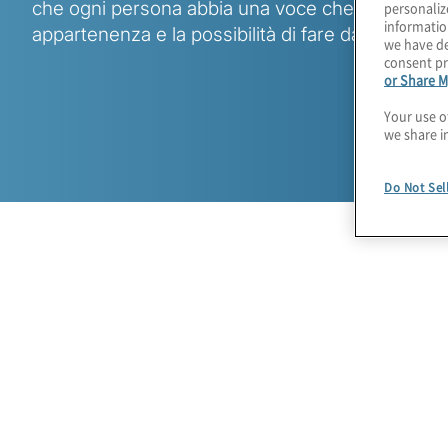
che ogni persona abbia una voce che venga asco
personaliz
informatio
appartenenza e la possibilità di fare davvero la d
we have de
consent pr
or Share M
Your use o
we share i
Do Not Sel