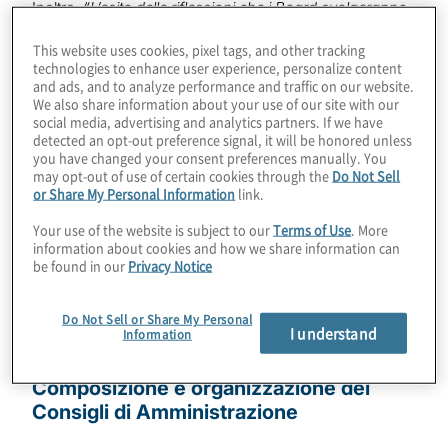
Inoltre,
“L’esito delle riflessioni che i Board svolgeranno
in proposito e un’analitica illustrazione delle iniziative
This website uses cookies, pixel tags, and other tracking
intraprese
andranno compendiati nel prossimo
technologies to enhance user experience, personalize content
documento di autovalutazione dell’Organo, da
and ads, and to analyze performance and traffic on our website.
trasmettere alla Banca d’Italia entro tre mesi dalla
We also share information about your use of our site with our
pubblicazione dei presenti Orientamenti
”
.
social media, advertising and analytics partners. If we have
detected an opt-out preference signal, it will be honored unless
you have changed your consent preferences manually. You
Il Regolatore ha pertanto ritenuto di condividere, nel
may opt-out of use of certain cookies through the
Do Not Sell
documento oggetto di analisi, le buone prassi osservate
or Share My Personal Information
link.
o suggerite, concentrandosi su
due diverse aree
tematiche complementari
:
Your use of the website is subject to our
Terms of Use
. More
information about cookies and how we share information can
be found in our
Privacy Notice
Composizione e organizzazione dei Consigli di
Amministrazione;
Do Not Sell or Share My Personal
Funzionamento dei Consigli di
I understand
Information
Amministrazione.
Composizione e organizzazione dei
Consigli di Amministrazione