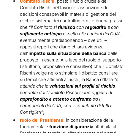
Comitato Rischi:
posto il ruolo cruciale del
Comitato Rischi nel favorire l’assunzione di
decisioni consapevoli in materia di gestione dei
rischi e sistema dei controlli interni, è buona prassi
che
“il Comitato si
riunisca
con
regolarità
e con
sufficiente anticipo
rispetto alle riunioni del CdA”
,
eventualmente predisponendo – ove utili –
appositi report che diano chiara evidenza
dell
’impatto sulla situazione della banca
delle
proposte in esame. Alla luce del ruolo di supporto
(istruttorio, propositivo e consultivo) che il Comitato
Rischi svolge nello stimolare il dibattito consiliare
su tematiche attinenti ai rischi, la Banca d’Italia
“si
attende che le
valutazioni sui profili di rischio
condotte dal Comitato Rischi siano oggetto di
approfondito e attento confronto
tra i
componenti del CdA, con il contributo di tutti i
Consiglieri”
;
ruolo del Presidente:
in considerazione della
fondamentale
funzione di garanzia
attribuita al