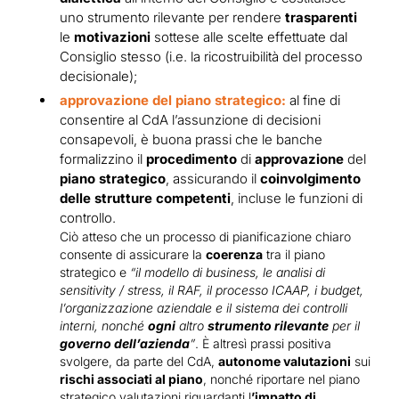
uno strumento rilevante per rendere
trasparenti
le
motivazioni
sottese alle scelte effettuate dal
Consiglio stesso (i.e. la ricostruibilità del processo
decisionale);
approvazione del piano strategico:
al fine di
consentire al CdA l’assunzione di decisioni
consapevoli, è buona prassi che le banche
formalizzino il
procedimento
di
approvazione
del
piano strategico
, assicurando il
coinvolgimento
delle strutture competenti
, incluse le funzioni di
controllo.
Ciò atteso che un processo di pianificazione chiaro
consente di assicurare la
coerenza
tra il piano
strategico e
“il modello di business, le analisi di
sensitivity / stress, il RAF, il processo ICAAP, i budget,
l’organizzazione aziendale e il sistema dei controlli
interni, nonché
ogni
altro
strumento rilevante
per il
governo dell’azienda
”
. È altresì prassi positiva
svolgere, da parte del CdA,
autonome valutazioni
sui
rischi associati al piano
, nonché riportare nel piano
strategico valutazioni riguardanti l
’impatto di