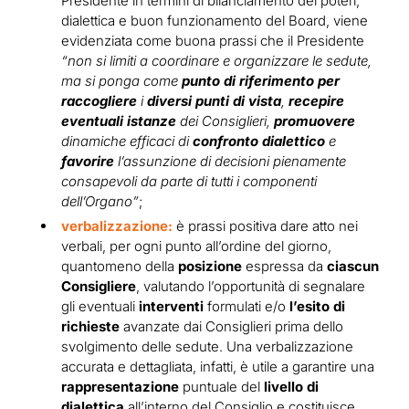
Presidente in termini di bilanciamento dei poteri,
dialettica e buon funzionamento del Board, viene
evidenziata come buona prassi che il Presidente
“non si limiti a coordinare e organizzare le sedute,
ma si ponga come
punto di riferimento per
raccogliere
i
diversi punti di vista
,
recepire
eventuali istanze
dei Consiglieri,
promuovere
dinamiche efficaci di
confronto dialettico
e
favorire
l’assunzione di decisioni pienamente
consapevoli da parte di tutti i componenti
dell’Organo”
;
verbalizzazione:
è prassi positiva dare atto nei
verbali, per ogni punto all’ordine del giorno,
quantomeno della
posizione
espressa da
ciascun
Consigliere
, valutando l’opportunità di segnalare
gli eventuali
interventi
formulati e/o
l’esito di
richieste
avanzate dai Consiglieri prima dello
svolgimento delle sedute. Una verbalizzazione
accurata e dettagliata, infatti, è utile a garantire una
rappresentazione
puntuale del
livello di
dialettica
all’interno del Consiglio e costituisce