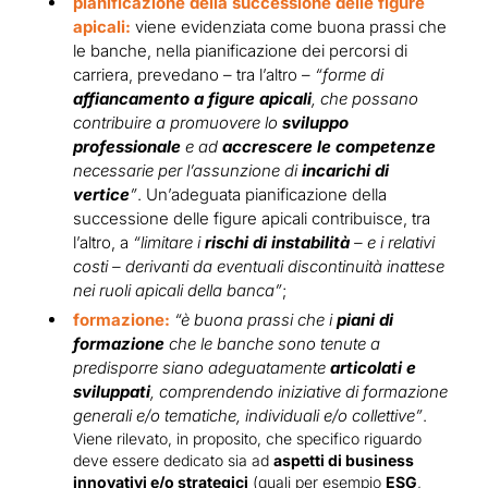
pianificazione della successione delle figure
apicali:
viene evidenziata come buona prassi che
le banche, nella pianificazione dei percorsi di
carriera, prevedano – tra l’altro –
“forme di
affiancamento a figure apicali
, che possano
contribuire a promuovere lo
sviluppo
professionale
e ad
accrescere le competenze
necessarie per l’assunzione di
incarichi di
vertice
”
. Un’adeguata pianificazione della
successione delle figure apicali contribuisce, tra
l’altro, a
“limitare i
rischi di instabilità
– e i relativi
costi – derivanti da eventuali discontinuità inattese
nei ruoli apicali della banca”
;
formazione:
“è buona prassi che i
piani di
formazione
che le banche sono tenute a
predisporre siano adeguatamente
articolati e
sviluppati
, comprendendo iniziative di formazione
generali e/o tematiche, individuali e/o collettive”
.
Viene rilevato, in proposito, che specifico riguardo
deve essere dedicato sia ad
aspetti di business
innovativi e/o strategici
(quali per esempio
ESG
,