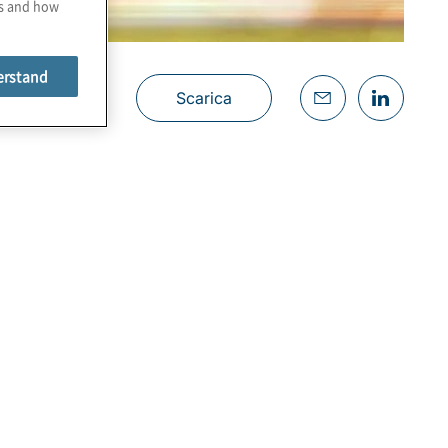
es and how
erstand
Scarica