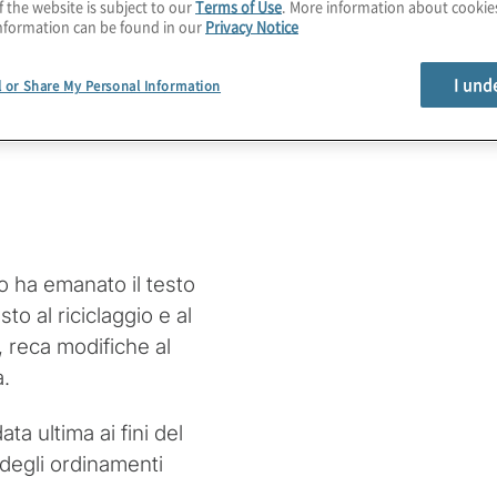
f the website is subject to our
Terms of Use
. More information about cooki
nformation can be found in our
Privacy Notice
I und
l or Share My Personal Information
V Direttiva
o ha emanato il testo
to al riciclaggio e al
 reca modifiche al
a.
ta ultima ai fini del
 degli ordinamenti