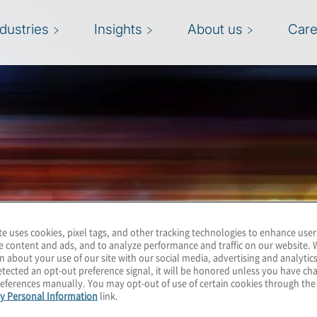
ndustries
Insights
About us
Care
te uses cookies, pixel tags, and other tracking technologies to enhance user
e content and ads, and to analyze performance and traffic on our website. 
n about your use of our site with our social media, advertising and analytics
tected an opt-out preference signal, it will be honored unless you have c
eferences manually. You may opt-out of use of certain cookies through th
y Personal Information
link.