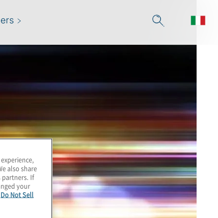
ers
 experience,
We also share
 partners. If
hanged your
e
Do Not Sell