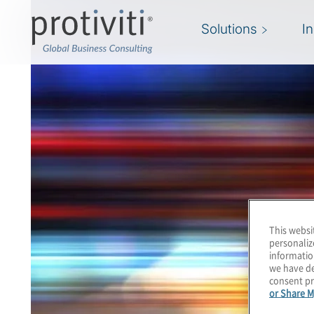
Solutions
I
This websi
personaliz
informatio
we have de
consent pr
or Share M