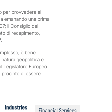
sso per provvedere al
pea emanando una prima
7; il Consiglio dei
reto di recepimento,
.
omplesso, è bene
i natura geopolitica e
 il Legislatore Europeo
n procinto di essere
Industries
Financial Services