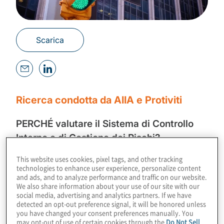
Scarica
Ricerca condotta da AIIA e Protiviti​
PERCHÉ valutare il Sistema di Controllo
Interno e di Gestione dei Rischi?
This website uses cookies, pixel tags, and other tracking
Innanzitutto perché lo richiede il «Codice di
technologies to enhance user experience, personalize content
Autodisciplina per le Società Quotate»
and ads, and to analyze performance and traffic on our website.
We also share information about your use of our site with our
predisposto dal Comitato per la Corporate
social media, advertising and analytics partners. If we have
detected an opt-out preference signal, it will be honored unless
Governance, che attribuisce la
you have changed your consent preferences manually. You
responsabilità ultima della valutazione
may opt-out of use of certain cookies through the
Do Not Sell