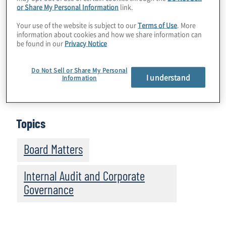
or Share My Personal Information
link.
periodica di adeguatezza del Sistema di
Controllo Interno e Gestione dei Rischi al
Your use of the website is subject to our
Terms of Use
. More
information about cookies and how we share information can
Consiglio di Amministrazione. Come noto, il
be found in our
Privacy Notice
Codice di Autodisciplina appartiene alla
normativa secondaria e riflette le prassi di
Do Not Sell or Share My Personal
I understand
Information
governo societario consolidate da operatori
quotati italiani.
Topics
Board Matters
Internal Audit and Corporate
Governance