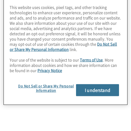
with intelligent
This website uses cookies, pixel tags, and other tracking
I nostri servizi RPA
automation expertise
technologies to enhance user experience, personalize content
and ads, and to analyze performance and traffic on our website.
We also share information about your use of our site with our
social media, advertising and analytics partners. If we have
detected an opt-out preference signal, it will be honored unless
you have changed your consent preferences manually. You
may opt-out of use of certain cookies through the
Do Not Sell
or Share My Personal Information
link.
Your use of the website is subject to our
Terms of Use
. More
Strategia di automazione
information about cookies and how we share information can
be found in our
Privacy Notice
Identificare e stabilire il miglior programma, che sia
anche sostenibile, per la tua organizzazione può
Do Not Sell or Share My Personal
essere molto impegnativo. Collaboriamo con i
I understand
Information
clienti per definire le roadmap, selezionare le
piattaforme più adatte alle necessità dei clienti ed
eseguire un'analisi top-down del ROI
dell’investimento per definire e far evolvere i
programmi.