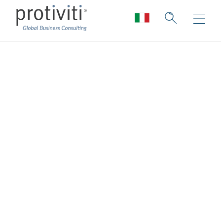
Robotic Process
Automation
Massimizzare gli investimenti in
automazione.
In tutti i settori, la robotica e l'automazione
intelligente stanno rapidamente diventando
uno strumento fondamentale per ridurre i
costi, aumentare la scalabilità e diminuire le
attività manuali all'interno delle