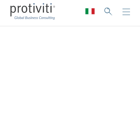
OneTrust Consulting
Services
La gestione della Privacy e della Security
con OneTrust.
Protiviti aiuta i propri Clienti nell’adozione
delle migliori strategie e architetture
tecnologiche per la gestione delle attività e
dei rischi di cyber security, privacy e data
protection, fornendo soluzioni innovative