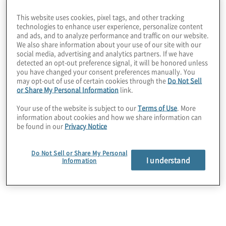
per gestire la sicurezza delle informazioni
This website uses cookies, pixel tags, and other tracking
(anche nei confronti delle terze parti), inclusi
technologies to enhance user experience, personalize content
and ads, and to analyze performance and traffic on our website.
assessment basati sui principali standard
We also share information about your use of our site with our
internazionali (es. ISO 27001, NIST). Inoltre,
social media, advertising and analytics partners. If we have
detected an opt-out preference signal, it will be honored unless
la piattaforma è in grado di supportare i
you have changed your consent preferences manually. You
may opt-out of use of certain cookies through the
Do Not Sell
clienti nella gestione delle tematiche GRC e
or Share My Personal Information
link.
ESG.
Your use of the website is subject to our
Terms of Use
. More
information about cookies and how we share information can
La piattaforma è arricchita da contenuti
be found in our
Privacy Notice
derivanti da diverse normative, standard e
best practices nazionali e internazionali (es.
Do Not Sell or Share My Personal
I understand
Information
assessment ISO 27001, Data Protection
Impact Assessment su base CNIL, ecc.),
creati da un team di esperti che si occupano
anche di aggiornare continuamente il
prodotto, per allinearlo alle normative globali,