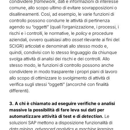
condividere
framework
, dati e informazioni di interesse
comune, allo scopo ultimo di evitare sovrapposizioni o
disallineamenti. Così, ad esempio, le varie funzioni di
controllo possono condurre le attività di pertinenza
agendo su “oggetti” (quali l’organizzazione, i processi, i
rischi e i controlli, le normative, le
policy
e procedure
aziendali, ovvero qualsiasi altro
asset
rilevante ai fini del
SCIGR) articolati e denominati allo stesso modo e,
quindi, condivisi con lo stesso linguaggio da chiunque
svolga attività di analisi dei rischi e dei controlli. Allo
stesso modo, le funzioni di controllo possono anche
condividere in modo trasparente i propri piani di lavoro
allo scopo di ottimizzare lo svolgimento di attività di
verifica sugli stessi “oggetti” (ancorché con finalità
differenti).
3. A chi è chiamato ad eseguire verifiche o analisi
massive la possibilità di fare leva sui dati per
automatizzare attività di test e di
detection
.
Le
soluzioni SAP mettono a disposizione funzionalità di
data mining
,
advanced analytics
e
machine learning
,