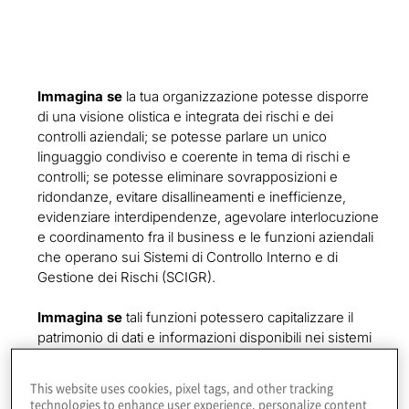
Immagina se
la tua organizzazione potesse disporre
di una visione olistica e integrata dei rischi e dei
controlli aziendali; se potesse parlare un unico
linguaggio condiviso e coerente in tema di rischi e
controlli; se potesse eliminare sovrapposizioni e
ridondanze, evitare disallineamenti e inefficienze,
evidenziare interdipendenze, agevolare interlocuzione
e coordinamento fra il business e le funzioni aziendali
che operano sui Sistemi di Controllo Interno e di
Gestione dei Rischi (SCIGR).
Immagina se
tali funzioni potessero capitalizzare il
patrimonio di dati e informazioni disponibili nei sistemi
informativi aziendali per automatizzare le attività di
controllo di secondo e terzo livello, intercettare con
This website uses cookies, pixel tags, and other tracking
tempestività situazioni di rischio, anomalie o frodi su
technologies to enhance user experience, personalize content