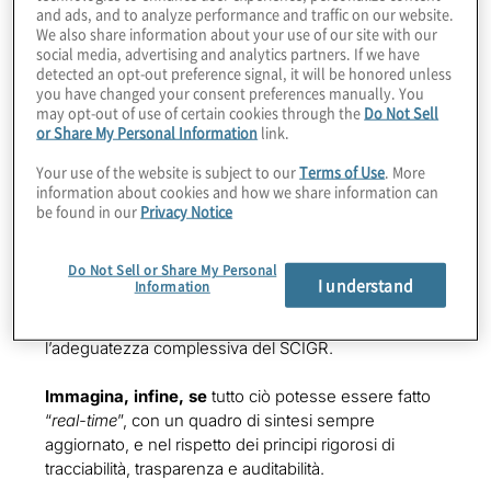
cui intervenire rapidamente, ampliare in modo
and ads, and to analyze performance and traffic on our website.
We also share information about your use of our site with our
efficiente il perimetro di verifica e monitoraggio del
social media, advertising and analytics partners. If we have
sistema di controllo interno; in definitiva, rendere più
detected an opt-out preference signal, it will be honored unless
oggettive, affidabili e complete le evidenze sui rischi e
you have changed your consent preferences manually. You
sulle debolezze del sistema di controllo interno.
may opt-out of use of certain cookies through the
Do Not Sell
or Share My Personal Information
link.
Immagina se
il Management e i Vertici aziendali
Your use of the website is subject to our
Terms of Use
. More
potessero disporre di un “Tableau de Board” di
information about cookies and how we share information can
monitoraggio dei rischi e dei controlli di tutta l’azienda
be found in our
Privacy Notice
(ai vari livelli organizzativi, geografici e di business),
che permettesse loro di intercettare/conoscere le
Do Not Sell or Share My Personal
criticità sulle quali intervenire per riportare le
I understand
Information
performance
e il profilo di rischio associato a livelli di
accettabilità, nonché di valutare consapevolmente
l’adeguatezza complessiva del SCIGR.
Immagina, infine, se
tutto ciò potesse essere fatto
“
real-time
”, con un quadro di sintesi sempre
aggiornato, e nel rispetto dei principi rigorosi di
tracciabilità, trasparenza e auditabilità.