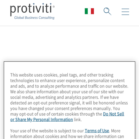
Nedcommunity
Nedcommunity è l’associazione italiana degli
amministratori non esecutivi e indipendenti,
This website uses cookies, pixel tags, and other tracking
componenti degli organi di governo e
technologies to enhance user experience, personalize content
controllo delle imprese.
and ads, and to analyze performance and traffic on our website.
We also share information about your use of our site with our
social media, advertising and analytics partners. If we have
L’associazione intende favorire il continuo
detected an opt-out preference signal, it will be honored unless
you have changed your consent preferences manually. You
sviluppo della cultura della corporate
may opt-out of use of certain cookies through the
Do Not Sell
governance e valorizzare il ruolo degli
or Share My Personal Information
link.
amministratori di società, soprattutto di quelli
Your use of the website is subject to our
Terms of Use
. More
indipendenti, interagendo con tutti gli
information about cookies and how we share information can