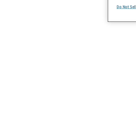
Do Not Sel
Strumenti
Risparmia tempo: non partire più dalla
pagina bianca. Scarica, personalizza e
utilizza per le tue esigenze i nostri
template e altri strumenti.