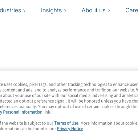
ndustries
Insights
About us
Care
U
tro materiale
rnal Auditor e dei Risk
r
te uses cookies, pixel tags, and other tracking technologies to enhance user
e content and ads, and to analyze performance and traffic on our website. 
n about your use of our site with our social media, advertising and analytics
t
tected an opt-out preference signal, it will be honored unless you have c
eferences manually. You may opt-out of use of certain cookies through th
a
y Personal Information
link.
f the website is subject to our
Terms of Use
. More information about cooki
r
 e template per gli Audito
nformation can be found in our
Privacy Notice