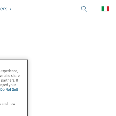
ers
nrivaled
epository of
 experience,
We also share
 partners. If
ools, publications
hanged your
e
Do Not Sell
nd other
es and how
esources
r e i Risk Manager