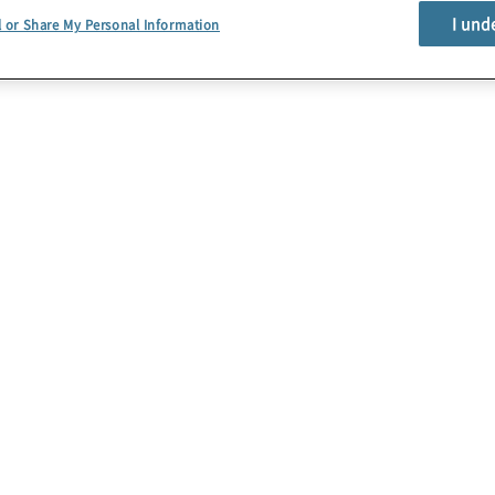
I und
l or Share My Personal Information
Pubblicazioni
Tieniti aggiornato sui temi caldi della
professione con le nostre pubblicazioni:
articoli, whitepaper, benchmarking,
ricerche e tanto altro ancora.