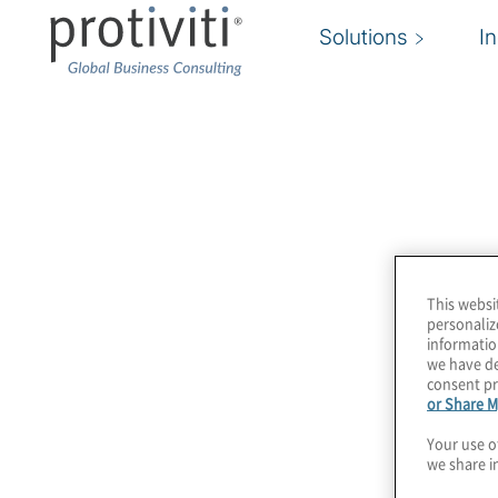
Solutions
I
KnowledgeLeader
Insightful publications and valuable training.
Tutti i tool, le best practice, i template e ogni al
fondamentale per l’attività quotidiana degli Inte
This websi
Manager.
personaliz
informatio
we have de
consent pr
or Share M
Your use o
Tool, best practice
we share i