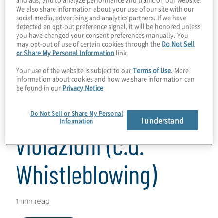
We also share information about your use of our site with our
285/2013 Banca
social media, advertising and analytics partners. If we have
detected an opt-out preference signal, it will be honored unless
you have changed your consent preferences manually. You
may opt-out of use of certain cookies through the
Do Not Sell
d’Italia: i sistemi
or Share My Personal Information
link.
Your use of the website is subject to our
Terms of Use
. More
interni di
information about cookies and how we share information can
be found in our
Privacy Notice
segnalazione delle
Do Not Sell or Share My Personal
I understand
Information
violazioni (c.d.
Whistleblowing)
1 min read