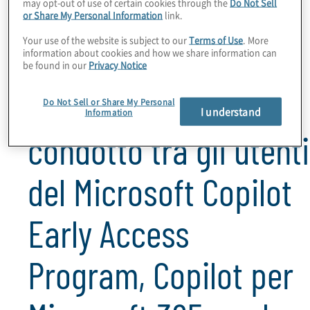
may opt-out of use of certain cookies through the
Do Not Sell
or Share My Personal Information
link.
Iscriviti ora per iniziare!
Your use of the website is subject to our
Terms of Use
. More
Secondo un
information about cookies and how we share information can
be found in our
Privacy Notice
sondaggio del 2023,
Do Not Sell or Share My Personal
I understand
Information
condotto tra gli utenti
del Microsoft Copilot
Early Access
Program, Copilot per