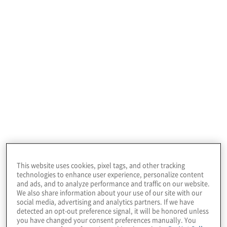
Inizia subito con un
Scopri di più
Copilot per
Microsoft 365
Blueprint
Libera il pieno potenziale dell’AI nel tuo ambiente
This website uses cookies, pixel tags, and other tracking
technologies to enhance user experience, personalize content
di lavoro con Copilot per Microsoft 365 Blueprint
and ads, and to analyze performance and traffic on our website.
di Protiviti, progettato per avviare la tua
We also share information about your use of our site with our
organizzazione nel percorso verso una
social media, advertising and analytics partners. If we have
detected an opt-out preference signal, it will be honored unless
maggiore produttività e innovazione.
you have changed your consent preferences manually. You