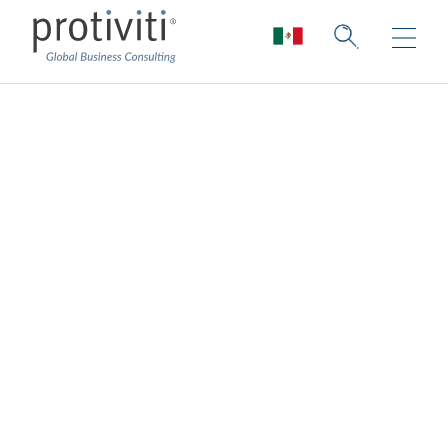
Transformación
financiera
Cambiar la forma de trabajar de las
finanzas: mejorar los modelos de
funcionamiento e información de las
finanzas