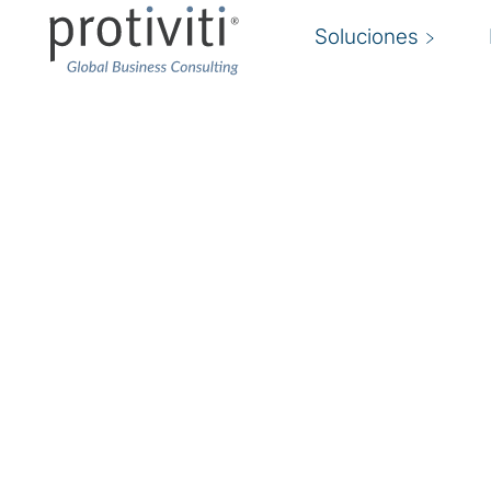
Soluciones
Experiencia del client
Innovar en las conexiones humanas para cons
conectado
Innovar las conexiones humanas es lo que nos
ti también. Por eso ayudamos a los líderes a cr
experiencias excepcionales que ofrezcan emo
e impulsen el crecimiento del negocio. Actuamo
la estrategia, el diseño, la habilitación tecnoló
desbloquear el crecimiento de los ingresos y la 