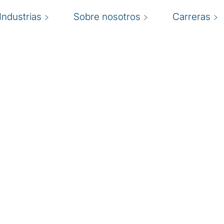
Industrias
Sobre nosotros
Carreras
e
truir un futuro mejor
 inspira. Sabemos que a
ear y ofrecer
ción, generen confianza
s en la intersección de
gica y la gobernanza para
fidelidad de los clientes.