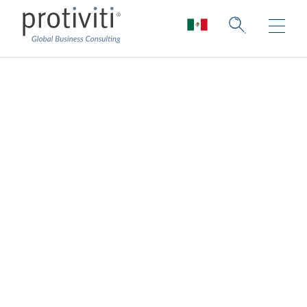
Analítica de datos
de riesgo y
cumplimiento
Impulsar a los clientes para que se guíen
por los datos y se empoderen con la
analítica de datos