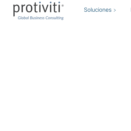
Soluciones
Cuantificación del ri
cibernético
Comprenda su riesgo cibernético para prote
Con un mayor gasto para defenderse de las am
necesitan mediciones financieras efectivas par
decisiones y responder preguntas como: "¿cuá
financieras potenciales de cada riesgo cibern
cibernético necesita mi organización?” “¿Qué 
priorizarse?” y "¿cómo podemos calcular el ROI