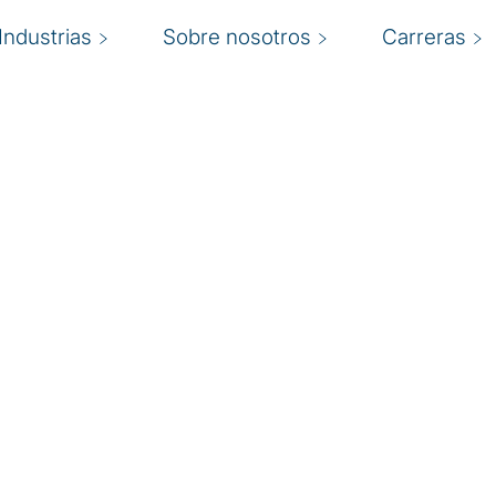
Industrias
Sobre nosotros
Carreras
esgo de
ger lo que más importa
¿
enazas cibernéticas, se
a respaldar la toma de
c
les son las pérdidas
l
ético?" “¿Cuánto seguro
riesgos deben
r
 de las inversiones de