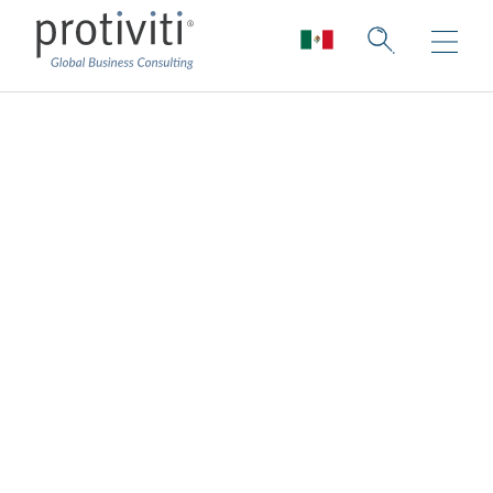
Transformación del
cumplimiento
Protiviti hace que las funciones de
cumplimiento pasen de la retrospectiva a
la previsión.
Los expertos en Transformación del
Cumplimiento de Protiviti, aprovechan las
últimas tecnologías y metodologías para
innovar; lo que ayuda a las organizaciones a