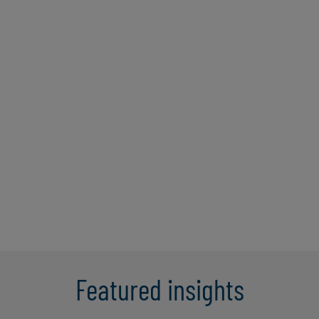
Fabrice Ligier
Fabrice est Associate Director en charge
de la ligne de service Internal Audit &
Financial Advisory de Protiviti Paris. Son
expérience combinée de chef de
département d’audit interne et de Senior
Manager en cabinet d’audit lui a permis
d'apporter des solutions ...
En savoir plus
Featured insights