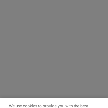
About Us
Carrière
Contact Us
Locations
Plan du site
We use cookies to provide you with the best