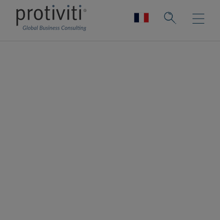
Services de
Données et
d’Analyse​
Transformez vos données en avantage
concurrentiel